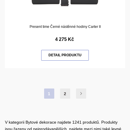
Present time Černé nástěnné hodiny Carter II
4 275 Kč
DETAIL PRODUKTU
1
2
V kategorii Bytové dekorace najdete 1241 produktů. Produkty
jsou řazeny od nejprodávanějších, najdete mezi nimi také levné