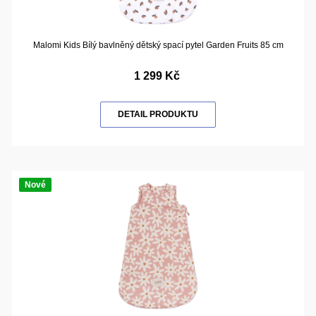
Malomi Kids Bílý bavlněný dětský spací pytel Garden Fruits 85 cm
1 299 Kč
DETAIL PRODUKTU
Nové