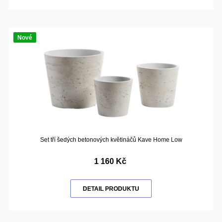
Nové
Set tří šedých betonových květináčů Kave Home Low
1 160 Kč
DETAIL PRODUKTU