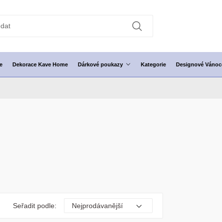
e
Dekorace Kave Home
Dárkové poukazy
Kategorie
Designové Vánoc
Seřadit podle: