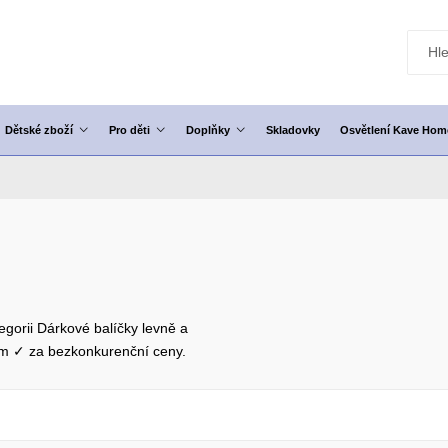
Dětské zboží
Pro děti
Doplňky
Skladovky
Osvětlení Kave Hom
egorii Dárkové balíčky levně a
em ✓ za bezkonkurenční ceny.