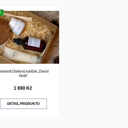
é
omenti Dárkový balíček „Denní
rituál“
1 690 Kč
DETAIL PRODUKTU