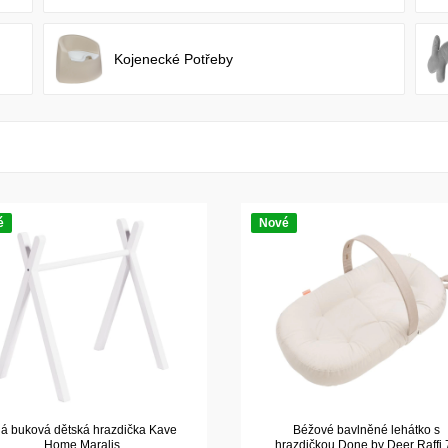
Kojenecké Potřeby
é
Nové
lá buková dětská hrazdička Kave
Béžové bavlněné lehátko s
Home Maralis
hrazdičkou Done by Deer Raffi 