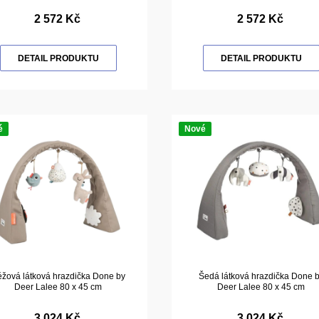
2 572 Kč
2 572 Kč
DETAIL PRODUKTU
DETAIL PRODUKTU
é
Nové
žová látková hrazdička Done by
Šedá látková hrazdička Done 
Deer Lalee 80 x 45 cm
Deer Lalee 80 x 45 cm
3 024 Kč
3 024 Kč