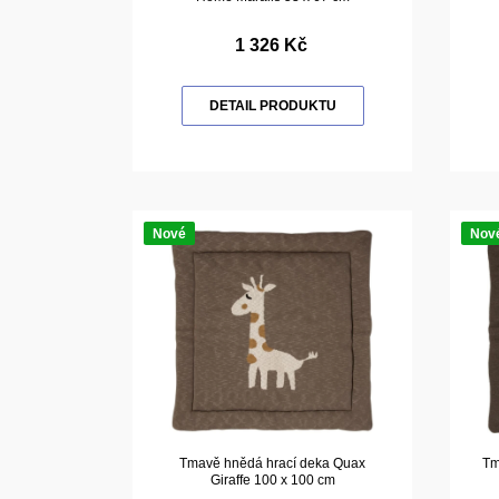
1 326 Kč
DETAIL PRODUKTU
Nové
Nov
Tmavě hnědá hrací deka Quax
Tm
Giraffe 100 x 100 cm