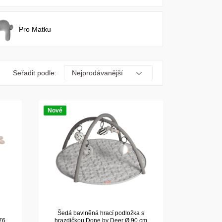
Pro Matku
Seřadit podle:
Nové
Šedá bavlněná hrací podložka s
76
hrazdičkou Done by Deer Ø 90 cm