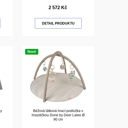
2 572 Kč
DETAIL PRODUKTU
Nové
by
Béžová látková hrací podložka s
hrazdičkou Done by Deer Lalee Ø
90 cm