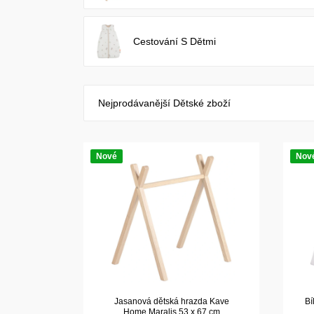
Cestování S Dětmi
Nejprodávanější Dětské zboží
Nové
Nov
Jasanová dětská hrazda Kave
Bí
Home Maralis 53 x 67 cm