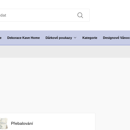
e
Dekorace Kave Home
Dárkové poukazy
Kategorie
Designové Vánoc
Přebalování