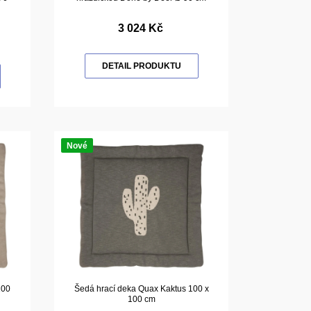
3 024 Kč
DETAIL PRODUKTU
Nové
100
Šedá hrací deka Quax Kaktus 100 x
100 cm