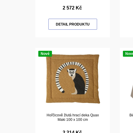
2 572 Kč
DETAIL PRODUKTU
Nové
Nov
Hořčicově žlutá hrací deka Quax
Bé
Maki 100 x 100 cm
2 214 Kč