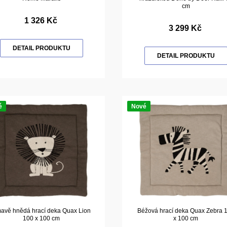
cm
1 326 Kč
3 299 Kč
DETAIL PRODUKTU
DETAIL PRODUKTU
é
Nové
avě hnědá hrací deka Quax Lion
Béžová hrací deka Quax Zebra 
100 x 100 cm
x 100 cm