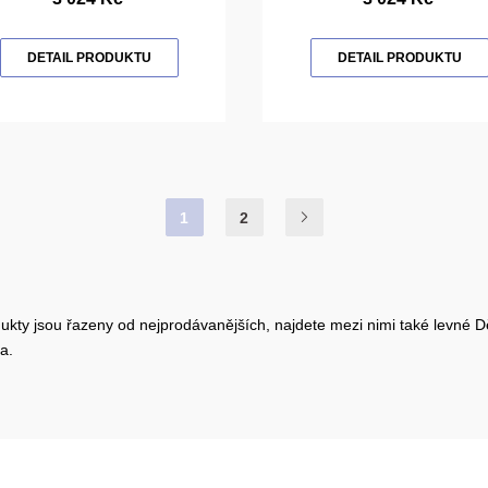
DETAIL PRODUKTU
DETAIL PRODUKTU
1
2
ukty jsou řazeny od nejprodávanějších, najdete mezi nimi také levné Dět
a.