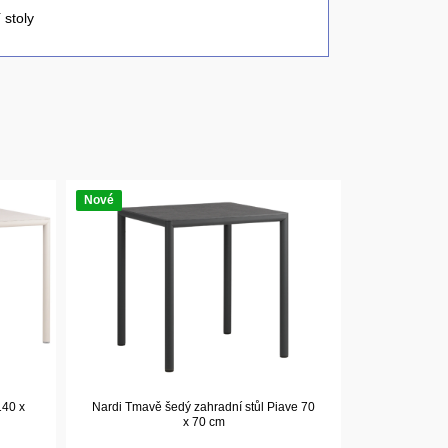
 stoly
Nové
140 x
Nardi Tmavě šedý zahradní stůl Piave 70
x 70 cm