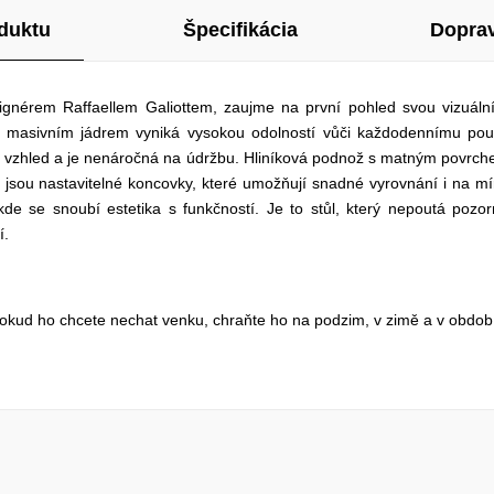
duktu
Špecifikácia
Doprav
ignérem Raffaellem Galiottem, zaujme na první pohled svou vizuáln
s masivním jádrem vyniká vysokou odolností vůči každodennímu pou
ní vzhled a je nenáročná na údržbu. Hliníková podnož s matným povrche
 jsou nastavitelné koncovky, které umožňují snadné vyrovnání i na m
 kde se snoubí estetika s funkčností. Je to stůl, který nepoutá poz
í.
Pokud ho chcete nechat venku, chraňte ho na podzim, v zimě a v obd