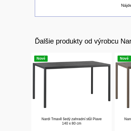
Nájde
Ďalšie produkty od výrobcu Nar
Nové
Nové
Nardi Tmavě šedý zahradní stůl Piave
Nard
140 x 80 cm