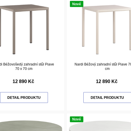
Nové
di Béžovošedý zahradní stůl Piave
Nardi Béžový zahradní stůl Piave 7
70 x 70 cm
cm
12 890 Kč
12 890 Kč
DETAIL PRODUKTU
DETAIL PRODUKTU
Nové