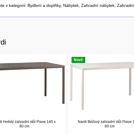
te v kategorii:
Bydlení a doplňky
,
Nábytek
,
Zahradní nábytek
,
Zahradní
di
Nové
i Hnědý zahradní stůl Piave 140 x
Nardi Béžový zahradní stůl Piave 
80 cm
80 cm