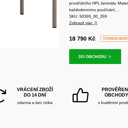
prvotřídního HPL laminátu Mater
každodennímu používání,…
SKU: 50359_00_359
Zobraziť viac
18 790 Kč
STRINGS.MON
DO OBCHODU
VRÁCENÍ ZBOŽÍ
PROVĚŘEN
DO 14 DNÍ
OBCHOD
zdarma a bez rizika
s kvalitními prod