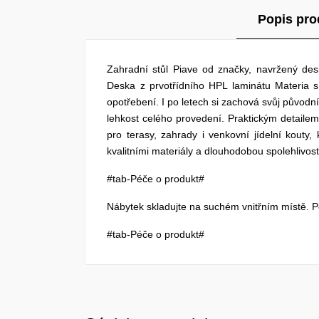
Popis pro
Zahradní stůl Piave od značky, navržený des
Deska z prvotřídního HPL laminátu Materia 
opotřebení. I po letech si zachová svůj původ
lehkost celého provedení. Praktickým detailem
pro terasy, zahrady i venkovní jídelní kouty,
kvalitními materiály a dlouhodobou spolehlivost
#tab-Péče o produkt#
Nábytek skladujte na suchém vnitřním místě. 
#tab-Péče o produkt#