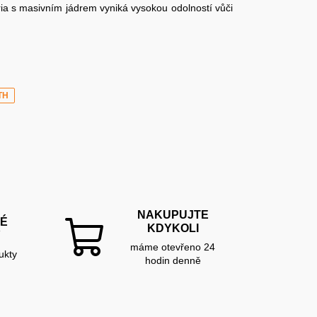
ia s masivním jádrem vyniká vysokou odolností vůči
TH
NAKUPUJTE
É
KDYKOLI
Y
máme otevřeno 24
ukty
hodin denně