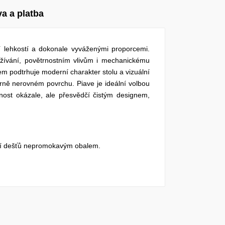
a a platba
í lehkostí a dokonale vyváženými proporcemi.
žívání, povětrnostním vlivům i mechanickému
m podtrhuje moderní charakter stolu a vizuální
írně nerovném povrchu. Piave je ideální volbou
ornost okázale, ale přesvědčí čistým designem,
obí dešťů nepromokavým obalem.