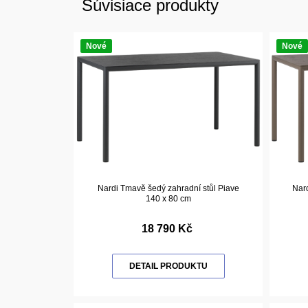
Súvisiace produkty
Nové
Nové
Nardi Tmavě šedý zahradní stůl Piave
Nard
140 x 80 cm
18 790 Kč
DETAIL PRODUKTU