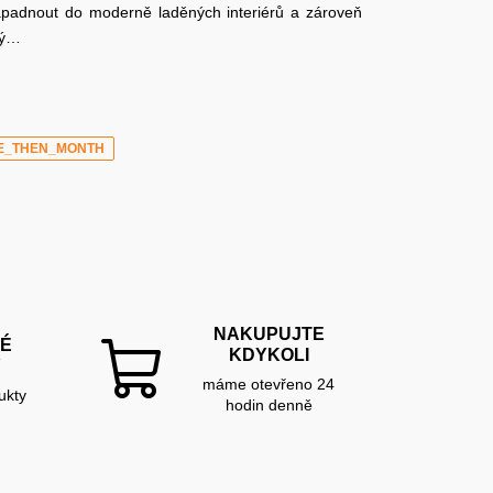
zapadnout do moderně laděných interiérů a zároveň
ný…
E_THEN_MONTH
NAKUPUJTE
É
KDYKOLI
Y
máme otevřeno 24
ukty
hodin denně