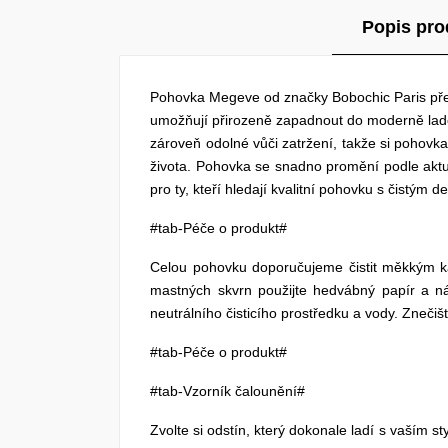
Popis pro
Pohovka Megeve od značky Bobochic Paris před
umožňují přirozeně zapadnout do moderně laděn
zároveň odolné vůči zatržení, takže si pohov
života. Pohovka se snadno promění podle aktuá
pro ty, kteří hledají kvalitní pohovku s čistý
#tab-Péče o produkt#
Celou pohovku doporučujeme čistit měkkým k
mastných skvrn použijte hedvábný papír a ná
neutrálního čisticího prostředku a vody. Zneči
#tab-Péče o produkt#
#tab-Vzorník čalounění#
Zvolte si odstín, který dokonale ladí s vaším s