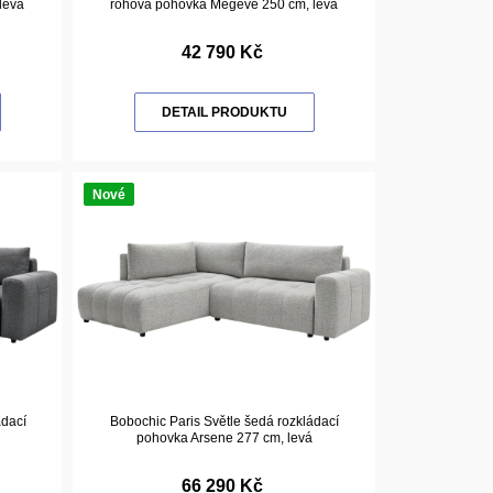
levá
rohová pohovka Megeve 250 cm, levá
42 790 Kč
DETAIL PRODUKTU
Nové
ádací
Bobochic Paris Světle šedá rozkládací
pohovka Arsene 277 cm, levá
66 290 Kč