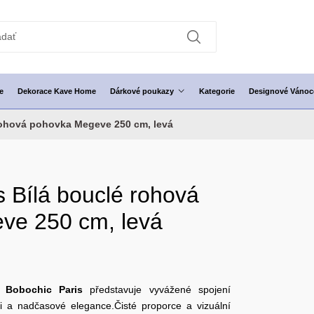
e
Dekorace Kave Home
Dárkové poukazy
Kategorie
Designové Vánoc
rohová pohovka Megeve 250 cm, levá
s Bílá bouclé rohová
ve 250 cm, levá
y
Bobochic Paris
představuje vyvážené spojení
i a nadčasové elegance.Čisté proporce a vizuální