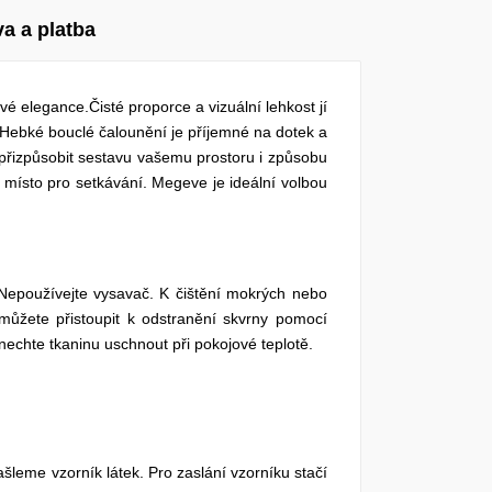
a a platba
elegance.Čisté proporce a vizuální lehkost jí
 Hebké bouclé čalounění je příjemné na dotek a
přizpůsobit sestavu vašemu prostoru i způsobu
 místo pro setkávání. Megeve je ideální volbou
epoužívejte vysavač. K čištění mokrých nebo
můžete přistoupit k odstranění skvrny pomocí
nechte tkaninu uschnout při pokojové teplotě.
ašleme vzorník látek. Pro zaslání vzorníku stačí