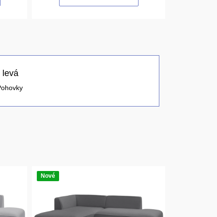
 levá
Pohovky
Nové