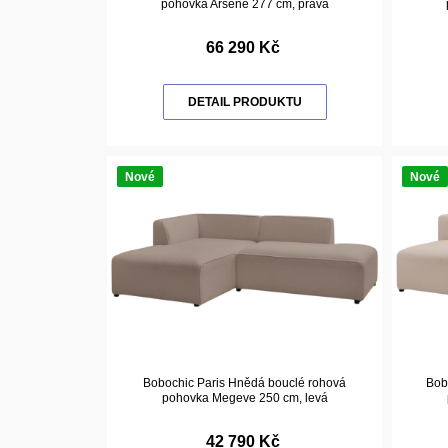
pohovka Arsene 277 cm, pravá
66 290 Kč
DETAIL PRODUKTU
Nové
Nové
Bobochic Paris Hnědá bouclé rohová
Bob
pohovka Megeve 250 cm, levá
42 790 Kč