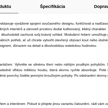
duktu
Špecifikácia
Doprav
stavuje vyvážené spojení současného designu, funkčnosti a nadčasové 
ých interiérů a zároveň prostoru dodat kultivovaný, klidný charakter.
ka dlouhodobě zachová svůj krásný vzhled. Modulární řešení umožňuje 
lních potřeb, ať už chcete vytvořit otevřený obývací kout nebo útulné
m designem, důrazem na detail a dlouhodobou estetickou hodnotou.
artáčem. Vyhněte se silnému tření nebo náhlým prudkým pohybům. N
sledně vlhkou měkkou houbu, která skvrnu rychle absorbuje. Poté 
štěné povrchy čistěte jemnými krouživými pohyby. Po odstranění skvrny 
tylem a interiérem. Pokud si přejete jinou variantu čalounění, rádi vám z