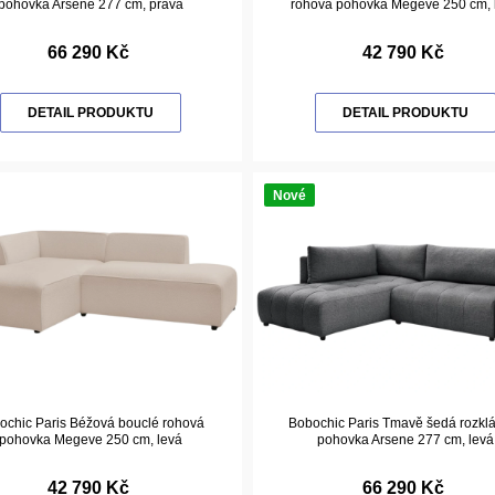
pohovka Arsene 277 cm, pravá
rohová pohovka Megeve 250 cm, 
66 290 Kč
42 790 Kč
DETAIL PRODUKTU
DETAIL PRODUKTU
Nové
ochic Paris Béžová bouclé rohová
Bobochic Paris Tmavě šedá rozkl
pohovka Megeve 250 cm, levá
pohovka Arsene 277 cm, levá
42 790 Kč
66 290 Kč