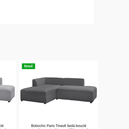
Nové
clé
Bobochic Paris Tmavě šedá bouclé