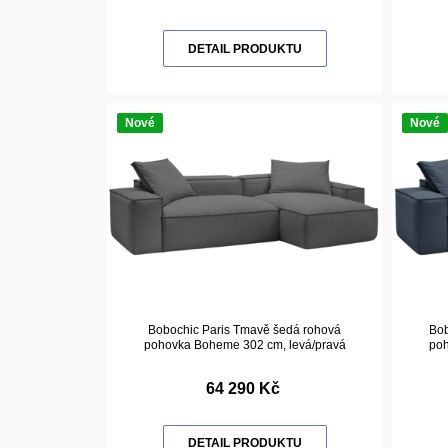
DETAIL PRODUKTU
Nové
Nové
Bobochic Paris Tmavě šedá rohová
Bob
pohovka Boheme 302 cm, levá/pravá
poh
64 290 Kč
DETAIL PRODUKTU