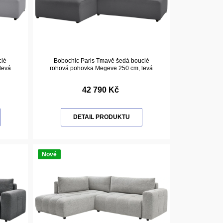
clé
Bobochic Paris Tmavě šedá bouclé
levá
rohová pohovka Megeve 250 cm, levá
42 790 Kč
DETAIL PRODUKTU
Nové