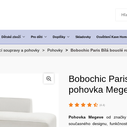
Dětské zboží
Pro děti
Doplňky
Skladovky
Osvětlení Kave Hom
í soupravy a pohovky
Pohovky
Bobochic Paris Bílá bouclé 
Bobochic Pari
pohovka Mege
(4.4)
Pohovka Megeve
od značk
současného designu, funkčnost