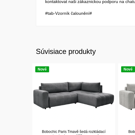
kontaktovat naši zákaznickou podporu na chatu
#tab-Vzorník čalounění#
Súvisiace produkty
Nové
Nové
Bobochic Paris Tmavě šedá rozkládací
Bobo