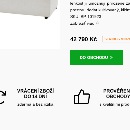
lehkost jí umožňují přirozeně 
prostoru dodat kultivovaný, klid
SKU: BP-101923
Zobraziť viac
42 790 Kč
STRINGS.MOR
DO OBCHODU
VRÁCENÍ ZBOŽÍ
PROVĚŘEN
DO 14 DNÍ
OBCHOD
zdarma a bez rizika
s kvalitními prod