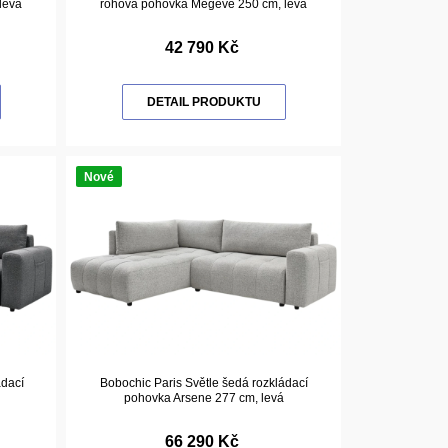
levá
rohová pohovka Megeve 250 cm, levá
42 790 Kč
DETAIL PRODUKTU
Nové
ádací
Bobochic Paris Světle šedá rozkládací
pohovka Arsene 277 cm, levá
66 290 Kč