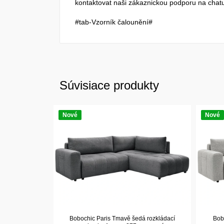
kontaktovat naši zákaznickou podporu na chatu
#tab-Vzorník čalounění#
Súvisiace produkty
Nové
Nové
Bobochic Paris Tmavě šedá rozkládací
Bobo