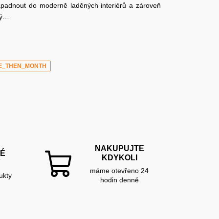
zapadnout do moderně laděných interiérů a zároveň
ný…
E_THEN_MONTH
NAKUPUJTE
É
KDYKOLI
Y
máme otevřeno 24
ukty
hodin denně