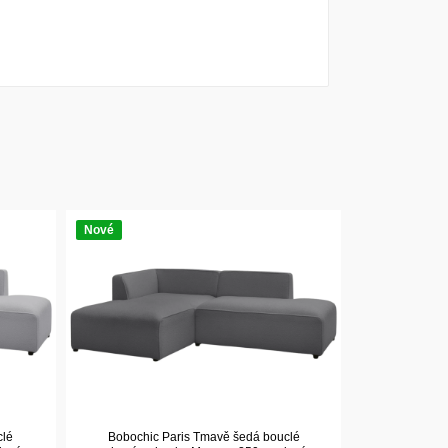
Nové
clé
Bobochic Paris Tmavě šedá bouclé