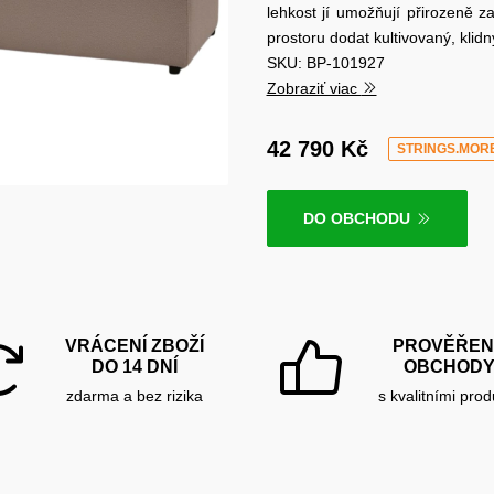
lehkost jí umožňují přirozeně 
prostoru dodat kultivovaný, klid
SKU: BP-101927
Zobraziť viac
42 790 Kč
STRINGS.MOR
DO OBCHODU
VRÁCENÍ ZBOŽÍ
PROVĚŘEN
DO 14 DNÍ
OBCHOD
zdarma a bez rizika
s kvalitními prod