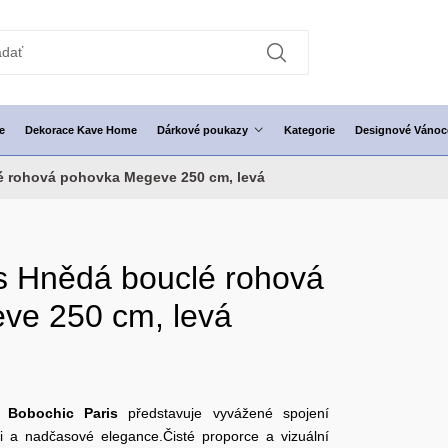
e
Dekorace Kave Home
Dárkové poukazy
Kategorie
Designové Vánoc
é rohová pohovka Megeve 250 cm, levá
s Hnědá bouclé rohová
ve 250 cm, levá
y
Bobochic Paris
představuje vyvážené spojení
i a nadčasové elegance.Čisté proporce a vizuální