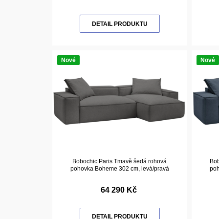
DETAIL PRODUKTU
Nové
Nové
Bobochic Paris Tmavě šedá rohová
Bob
pohovka Boheme 302 cm, levá/pravá
poh
64 290 Kč
DETAIL PRODUKTU