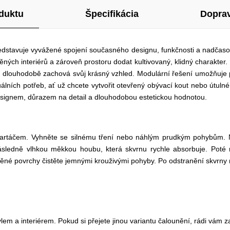
duktu
Špecifikácia
Doprav
stavuje vyvážené spojení současného designu, funkčnosti a nadčasové 
ých interiérů a zároveň prostoru dodat kultivovaný, klidný charakter.
ka dlouhodobě zachová svůj krásný vzhled. Modulární řešení umožňuje 
lních potřeb, ať už chcete vytvořit otevřený obývací kout nebo útulné
m designem, důrazem na detail a dlouhodobou estetickou hodnotou.
artáčem. Vyhněte se silnému tření nebo náhlým prudkým pohybům. N
sledně vlhkou měkkou houbu, která skvrnu rychle absorbuje. Poté 
štěné povrchy čistěte jemnými krouživými pohyby. Po odstranění skvrny 
tylem a interiérem. Pokud si přejete jinou variantu čalounění, rádi vám z