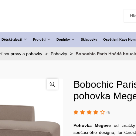
Dětské zboží
Pro děti
Doplňky
Skladovky
Osvětlení Kave Hom
í soupravy a pohovky
Pohovky
Bobochic Paris Hnědá boucl
Bobochic Pari
pohovka Mege
(4)
Pohovka Megeve
od značk
současného designu, funkčnost