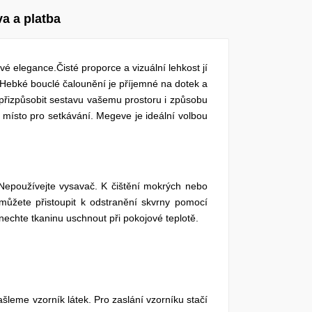
a a platba
elegance.Čisté proporce a vizuální lehkost jí
 Hebké bouclé čalounění je příjemné na dotek a
přizpůsobit sestavu vašemu prostoru i způsobu
 místo pro setkávání. Megeve je ideální volbou
epoužívejte vysavač. K čištění mokrých nebo
můžete přistoupit k odstranění skvrny pomocí
nechte tkaninu uschnout při pokojové teplotě.
ašleme vzorník látek. Pro zaslání vzorníku stačí