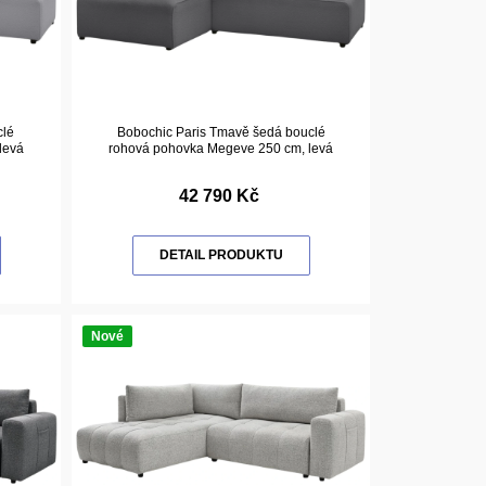
clé
Bobochic Paris Tmavě šedá bouclé
levá
rohová pohovka Megeve 250 cm, levá
42 790 Kč
DETAIL PRODUKTU
Nové