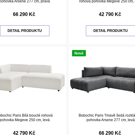
pohovka Arsene 277 cm, pravá
rohová pohovka Megeve 250 cm, 
66 290 Kč
42 790 Kč
DETAIL PRODUKTU
DETAIL PRODUKTU
Nové
bochic Paris Bílá bouclé rohová
Bobochic Paris Tmavě šedá rozkl
pohovka Megeve 250 cm, levá
pohovka Arsene 277 cm, levá
42 790 Kč
66 290 Kč