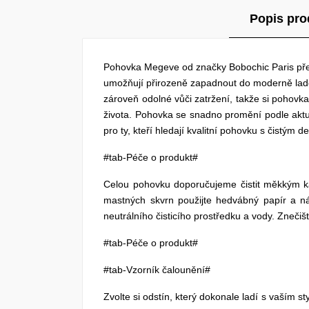
Popis pro
Pohovka Megeve od značky Bobochic Paris před
umožňují přirozeně zapadnout do moderně laděn
zároveň odolné vůči zatržení, takže si pohov
života. Pohovka se snadno promění podle aktuá
pro ty, kteří hledají kvalitní pohovku s čistý
#tab-Péče o produkt#
Celou pohovku doporučujeme čistit měkkým k
mastných skvrn použijte hedvábný papír a ná
neutrálního čisticího prostředku a vody. Zneči
#tab-Péče o produkt#
#tab-Vzorník čalounění#
Zvolte si odstín, který dokonale ladí s vaším s