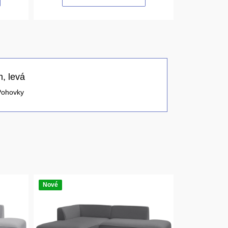
, levá
Pohovky
Nové