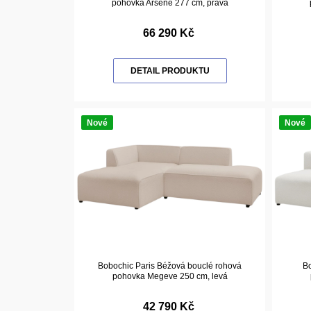
pohovka Arsene 277 cm, pravá
66 290 Kč
DETAIL PRODUKTU
Nové
Nové
Bobochic Paris Béžová bouclé rohová
Bo
pohovka Megeve 250 cm, levá
42 790 Kč