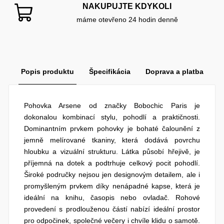
NAKUPUJTE KDYKOLI
máme otevřeno 24 hodin denně
Popis produktu
Špecifikácia
Doprava a platba
Pohovka Arsene od značky Bobochic Paris je
dokonalou kombinací stylu, pohodlí a praktičnosti.
Dominantním prvkem pohovky je bohaté čalounění z
jemně melírované tkaniny, která dodává povrchu
hloubku a vizuální strukturu. Látka působí hřejivě, je
příjemná na dotek a podtrhuje celkový pocit pohodlí.
Široké područky nejsou jen designovým detailem, ale i
promyšleným prvkem díky nenápadné kapse, která je
ideální na knihu, časopis nebo ovladač. Rohové
provedení s prodlouženou částí nabízí ideální prostor
pro odpočinek, společné večery i chvíle klidu o samotě.