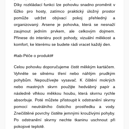
Díky rozkládací funkci lze pohovku snadno proměnit v
lůžko pro hosty, zatímco praktický úložný prostor
pomůže udržet obývací pokoj přehledný a
organizovaný. Arsene je pohovka, která se nesnaží
zaujmout jedním prvkem, ale celkovým dojmem.
Přinese do interiéru pocit pohody, vizuální měkkost a
komfort, ke kterému se budete rádi vracet každý den.
#tab-Péče o produkt#
Celou pohovku doporučujeme čistit měkkým kartáčem.
Vyhněte se silnému tření nebo náhlým prudkým
pohybům. Nepoužívejte vysavač. K čištění mokrých
nebo mastných skvrn použijte hedvábný papír a
následně vlhkou měkkou houbu, která skvrnu rychle
absorbuje. Poté můžete přistoupit k odstranění skvrny
pomocí neutrálního čisticího prostředku a vody.
Znečištěné povrchy čistěte jemnými krouživými pohyby.
Po odstranění skvrny nechte tkaninu uschnout při
pokojové teplotě.