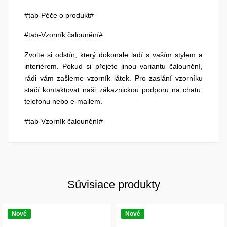
#tab-Péče o produkt#
#tab-Vzorník čalounění#
Zvolte si odstín, který dokonale ladí s vaším stylem a
interiérem. Pokud si přejete jinou variantu čalounění,
rádi vám zašleme vzorník látek. Pro zaslání vzorníku
stačí kontaktovat naši zákaznickou podporu na chatu,
telefonu nebo e-mailem.
#tab-Vzorník čalounění#
Súvisiace produkty
Nové
Nové