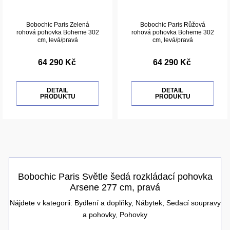
Bobochic Paris Zelená
Bobochic Paris Růžová
rohová pohovka Boheme 302
rohová pohovka Boheme 302
cm, levá/pravá
cm, levá/pravá
64 290 Kč
64 290 Kč
DETAIL
DETAIL
PRODUKTU
PRODUKTU
Bobochic Paris Světle šedá rozkládací pohovka
Arsene 277 cm, pravá
Nájdete v kategorii:
Bydlení a doplňky
,
Nábytek
,
Sedací soupravy
a pohovky
,
Pohovky